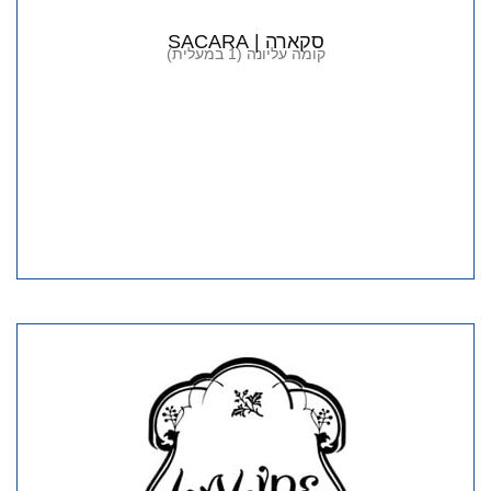
סקארה | SACARA
קומה עליונה (1 במעלית)