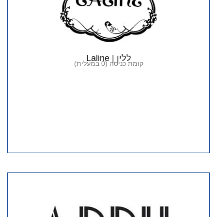
ללין | Laline
קומת כניסה (0 במעלית)