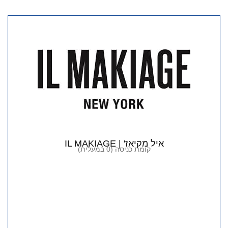
איל מקיאז' | IL MAKIAGE
קומת כניסה (0 במעלית)