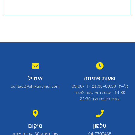
שעות פתיחה
אימייל
א׳–ה׳ 09:30–21:30 · ו׳ 09:00-
contact@shikunbinui.com
14:30 · שבת חצי שעה לאחר
צאת השבת ועד 22:30
טלפון
מיקום
04-7707435
שד׳ חיפה 30, קריית אתא