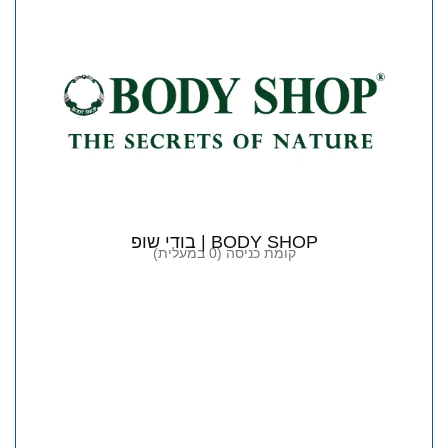
BODY SHOP | בודי שופ
קומת כניסה (0 במעלית)