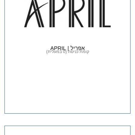
אפריל | APRIL
קומת כניסה (0 במעלית)