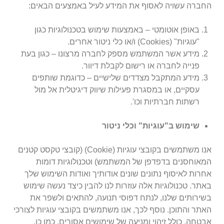
החברה עשויה לאסוף את המידע לעיל באמצעים הבאים:
באופן אוטומטי – באמצעות שימוש בטכנולוגיות כגון
"עוגיות" (Cookies) ו/או כלי ניטור אחרים.
מידע אשר המשתמש מספק לחברה מרצונו – כגון בעת
פנייה לחברה או רישום לקבלת דיוור.
מידע המתקבל מצדדים שלישיים – כדוגמת שותפים
עסקיים, או במסגרת פעילות שיווק דיגיטלית
אל מול
רשתות חברתיות
וכו'.
שימוש ב"עוגיות" וכלי ניטור
אנו משתמשים בקובצי עוגיות (Cookie) (קובצי טקסט קטנים
המאוחסנים בדפדפן של המשתמש) וטכנולוגיות דומות
אחרות לאיסוף נתונים שונים אודותיך ואודות השימוש שלך
באתר. טכנולוגיות אלה עוזרות לנו להבין כיצד נעשה שימוש
בשירותים שלנו, לנתח דפוסי תנועה, להתאים ולשפר את
האתר והתוכן. נוסף לכך, אנו משתמשים בקובצי עוגיות לצורכי
אבטחה, כולל זיהוי ומניעה של שימושים אסורים. כמו כן,