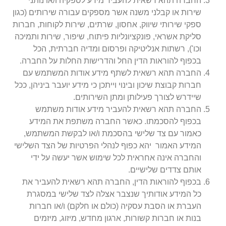
החברה תהא רשאית להעביר מידע לספקיה ו/או נותני
שירות או קבלני משנה אשר מספקים עבורה שירותים (כגון
ספקי שירותי שיווק, אחסון, שרתים, שירות לקוחות, חברות
סליקת אשראי, פונקציונליות פיתוח, שיפור, שירות ותמיכה
וכו'), רשתות אנליטיקה ופרסום ומדיה חברתית, הכל
בכפוף להוראות הדין החל והדרישות החלות על החברה.
החברה תהא רשאית לשתף מידע אודות המשתמש עם
חברות קבוצת שיכון ובינוי וייתכן כי מידע יועבר ביניהן, ככל
שיידרש לצורך פעילותן ומתן השירותים.
החברה תהא רשאית להעביר מידע אודות משתמש
בכפוף להסכמתו. כאשר החברה משתפת את המידע
כאמור עם צד שלישי בהסכמת ו/או לבקשת המשתמש,
המידע האמור יהא כפוף לנהלי הפרטיות של הצד השלישי
והחברה אינה אחראית לכל שימוש אשר יעשה על ידי
אותם צדדים שלישיים.
בכפוף להוראות הדין, החברה תהא רשאית להעביר את
כל המידע אודותיך שנצבר אצלה לצד שלישי במסגרת
העברת או הסבת עסקיה (כולם או חלקם) ו/או חברות
בנות או חברות קשורות, ארגון מחדש, מיזוג, מיזמים