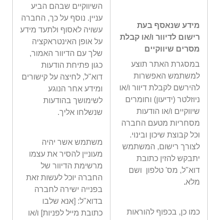
השיווקיים שבהם הביע
עניין. נוסף על כך, החברה
מידע שנאסף בעת
עשויה לאסוף ולתעד מידע
רישום לדיוור ו/או קבלת
על אופן האינטראקציה
מסרים שיווקיים
שלך עם הדיוור האמור,
במסגרת האתר תוצע
כגון פתיחת הודעות
למשתמש האפשרות
דוא"ל, לחיצה על קישורים
להירשם לקבלת דיוור ו/או
ומידע אחר הנוגע
ניוזלטר (ידיעון) וחומרים
לשימושך בהודעות
שיווקיים ו/או הודעות
שנשלחו אליך.
מסחריות מטעם החברה
וכל קבוצת שיכון ובינוי.
משתמש אשר יהיה
לצורך רישום, המשתמש
מעוניין להסיר את עצמו
יתבקש להזין כתובת
מרשימת הדיוור של
דוא"ל, מס' טלפון ושם
החברה יוכל לעשות זאת
מלא
.
בפנייה ישירה לחברה
בדוא"ל:
[אנא שלבו
כמו כן, בכפוף להוראות
כתובת מייל לפניות]
ו/או