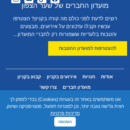
מועדון החברים של שער הצפון
רוצים לדעת לפני כולם מה קורה בקניון? הצטרפו
עכשיו וקבלו עדכונים על אירועים, מבצעים
והטבות בלעדיות ששמורות רק לחברי המועדון...
להצטרפות למועדון ההטבות
אודות
חנויות
אירועים בקניון
קבוע בקניון
מועדון חברים
צרו קשר
תנאי שימוש ורגולציה
הצהרת נגישות
אנו משתמשים באתר זה בעוגיות (Cookies) בכדי לספק לך
CLUB
חווית גלישה טובה יותר, וכן למטרות תפעול, סטטיסטיקה ושיווק.
מדיניות פרטיות
מדיניות פרטיות
הסכמה
© 2026 שער הצפון · כל הזכויות שמורות