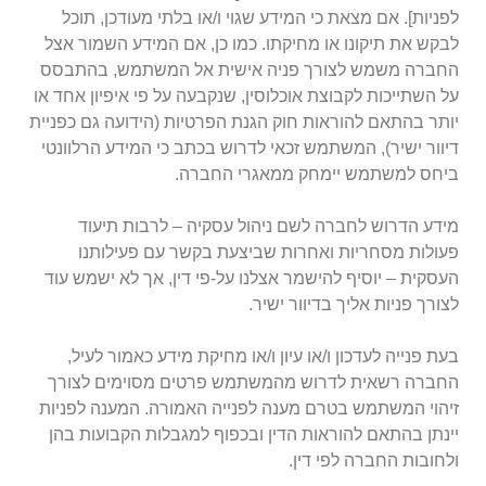
לפניות]
. אם מצאת כי המידע שגוי ו/או בלתי מעודכן, תוכל
לבקש את תיקונו או מחיקתו. כמו כן, אם המידע השמור אצל
החברה משמש לצורך פניה אישית אל המשתמש, בהתבסס
על השתייכות לקבוצת אוכלוסין, שנקבעה על פי איפיון אחד או
יותר בהתאם להוראות חוק הגנת הפרטיות (הידועה גם כפניית
דיוור ישיר), המשתמש זכאי לדרוש בכתב כי המידע הרלוונטי
ביחס למשתמש יימחק ממאגרי החברה.
מידע הדרוש לחברה לשם ניהול עסקיה – לרבות תיעוד
פעולות מסחריות ואחרות שביצעת בקשר עם פעילותנו
העסקית – יוסיף להישמר אצלנו על-פי דין, אך לא ישמש עוד
לצורך פניות אליך בדיוור ישיר.
בעת פנייה לעדכון ו/או עיון ו/או מחיקת מידע כאמור לעיל,
החברה רשאית לדרוש מהמשתמש פרטים מסוימים לצורך
זיהוי המשתמש בטרם מענה לפנייה האמורה. המענה לפניות
יינתן בהתאם להוראות הדין ובכפוף למגבלות הקבועות בהן
ולחובות החברה לפי דין.