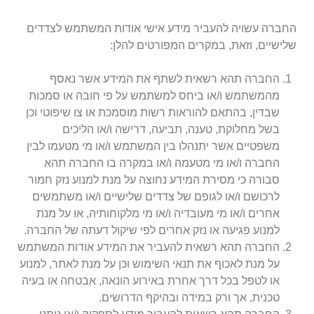
החברה עשויה להעביר מידע אישי אודות המשתמש לצדדים
שלישיים, וזאת, במקרים המפורטים להלן:
החברה תהא רשאית לשתף את המידע אשר נאסף
מהמשתמש ו/או ביחס למשתמש על פי חובה או סמכות
שבדין, בהתאם להוראות רשות מוסמכת או צו שיפוטי וכן
בשל מחלוקת, טענה, תביעה, דרישה ו/או הליכים
משפטיים אשר יתנהלו בין המשתמש ו/או מי מטעמו לבין
החברה ו/או מי מטעמה ו/או במקרה בו החברה תהא
סבורה כי מסירת המידע נחוצה על מנת למנוע נזק חמור
לרכושם ו/או לגופם של צדדים שלישיים ו/או משתמשים
אחרים ו/או מי מעובדיה ו/או מי מלקוחותיה, או על מנת
למנוע פגיעה או נזק אחרים לפי שיקול דעתה של החברה.
החברה תהא רשאית להעביר את המידע אודות המשתמש
על מנת לאכוף את תנאי השימוש וכן על מנת לאתר, למנוע
או לטפל בכל דרך אחרת באירוע הונאה, אבטחה או בעיה
טכנית, אך ורק במידה ובהיקף הדרושים.