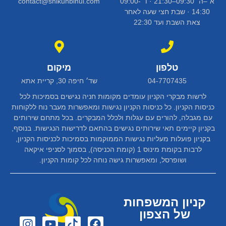
א׳–ה׳ 09:30–21:30 · ו׳ 09:00-
contact@shikunbinui.com
14:30 · שבת חצי שעה לאחר
צאת השבת ועד 22:30
טלפון
מיקום
04-7707435
שד׳ חיפה 30, קריית אתא
לרשות מבקרי הקניון עומדים מקומות חניה נגישים בסמיכות לכל
כניסות הקניון. כל כניסות הקניון נגישות ומאפשרות מעבר נוח ללקוחות
עם מגבלה, להורים עם עגלות ולכלל המבקרים. בכל מתחם שירותים
בקניון קיימים תאי שירותים נגישים בהתאם לדרישות הנגישות. בנוסף,
בקניון פועלות מעליות נגישות הממוקמות בסמיכות לכניסות הקניון,
לרבות בקומת מינוס 1 (קומת הכניסה), בסמוך לסניפי איקאה
ושופרסל, ומאפשרות גישה נוחה לכל קומות הקניון.
קניון המשפחות
של הצפון