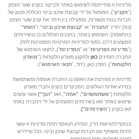
מדיניות זו מתייחסת לשימוש באתר ולביקור בקניון שער הצפון
("
הקניון
"), המופעל על ידי קבוצת שיכון ובינוי הכוללת מכוון של
חברות בנות וקשורות, ומפעילה בין היתר את קניון שער הצפון
(כולן יחדיו "
החברה
" או "
קבוצת שיכון ובינוי
" ו"
האתר
"
בהתאמה). השימוש באתר, בתכנים הכלולים בו ובשירותים
המוצעים דרכו, כפוף למדיניות הפרטיות המפורטת להלן
("
מדיניות הפרטיות
" או "
המדיניות
"), לתנאי השימוש של
החברה הזמינים
כאן
ולתקנון מועדון הלקוחות ("
מועדון
הלקוחות
"), הזמין
כאן
, (יחד, "
תנאי השימוש
").
מדיניות זו מפרטת את האופן בו החברה אוספת ומשתמשת
במידע אודות הגולשים, המבקרים בקניון וחברי מועדון
הלקוחות ("
משתמש/ים", "אתה",
ו/או
"הנך")
אשר עושים
שימוש באתר ו/או בשירותים המוצעים על ידי החברה באתר
ו/או בקניון ("
השירותים")
.
בכפוף להוראות הדין, המידע הנאסף תחת מדיניות זו עשוי
להיות משותף עם חברות קבוצת שיכון ובינוי, ככל שיידרש
לצורך פעילותן ומתן השירותים.