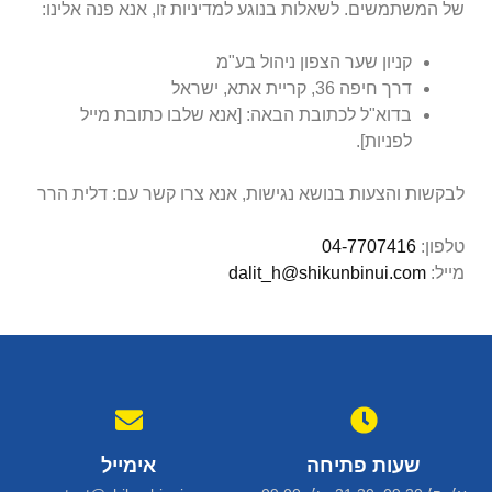
של המשתמשים. לשאלות בנוגע למדיניות זו, אנא פנה אלינו:
קניון שער הצפון ניהול בע"מ
דרך חיפה 36, קריית אתא, ישראל
בדוא"ל לכתובת הבאה:
[אנא שלבו כתובת מייל
לפניות]
.
לבקשות והצעות בנושא נגישות, אנא צרו קשר עם: דלית הרר
טלפון:
04-7707416
מייל:
dalit_h@shikunbinui.com
שעות פתיחה
אימייל