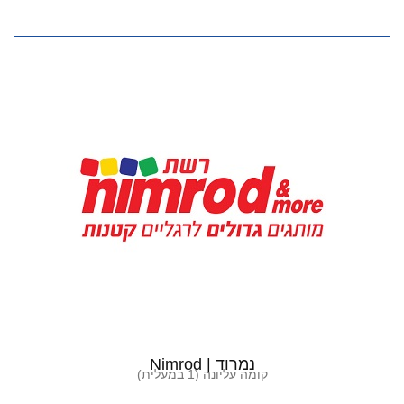
נמרוד | Nimrod
קומה עליונה (1 במעלית)