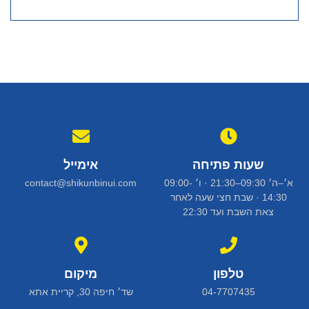
שעות פתיחה
אימייל
א׳–ה׳ 09:30–21:30 · ו׳ 09:00-
contact@shikunbinui.com
14:30 · שבת חצי שעה לאחר
צאת השבת ועד 22:30
טלפון
מיקום
04-7707435
שד׳ חיפה 30, קריית אתא