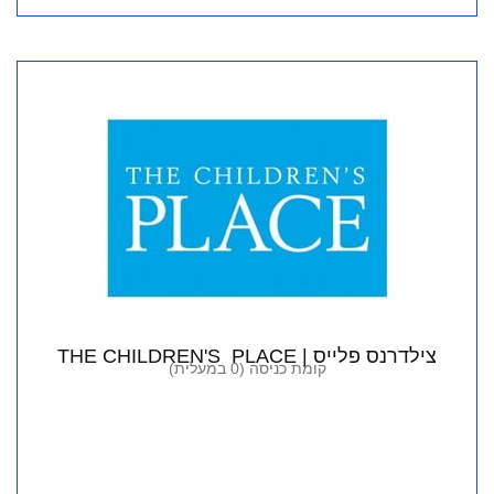
צילדרנס פלייס | THE CHILDREN'S PLACE
קומת כניסה (0 במעלית)