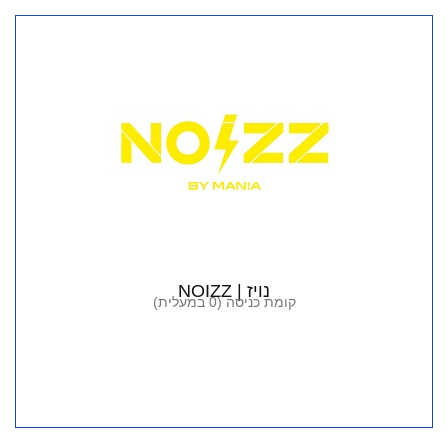
נויז | NOIZZ
קומת כניסה (0 במעלית)