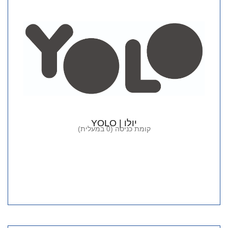
יולו | YOLO
קומת כניסה (0 במעלית)