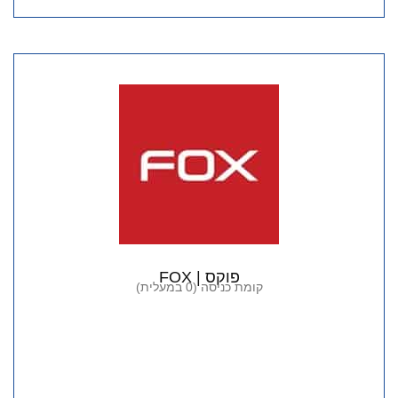
פוקס | FOX
קומת כניסה (0 במעלית)