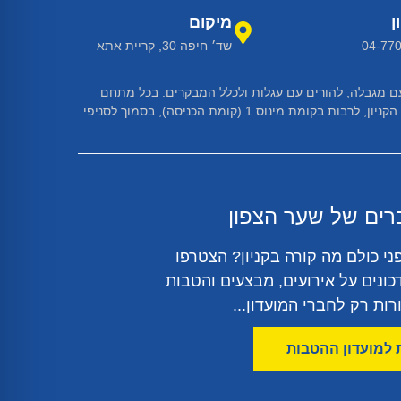
ן
מיקום
04-77
שד׳ חיפה 30, קריית אתא
ת עם מגבלה, להורים עם עגלות ולכלל המבקרים. בכל מתחם
שירותים בקניון קיימים תאי שירותים נגישים בהתאם לדרישות הנגישות. בנוסף, בקניון פועלות מעליות נגישות הממוקמות בסמיכות לכניסות הקניון, לרבות בקומת מינוס 1 (קומת הכניסה), בסמוך לסניפי
רים של שער הצפון
ני כולם מה קורה בקניון? הצטרפו
כונים על אירועים, מבצעים והטבות
ות רק לחברי המועדון...
למועדון ההטבות