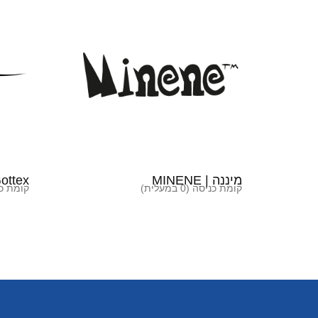
מיננה | MINENE
Gottex | גו
קומת כניסה (0 במעלית)
קומת כניסה 