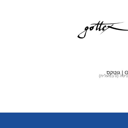
טקס
(0 במעלית)