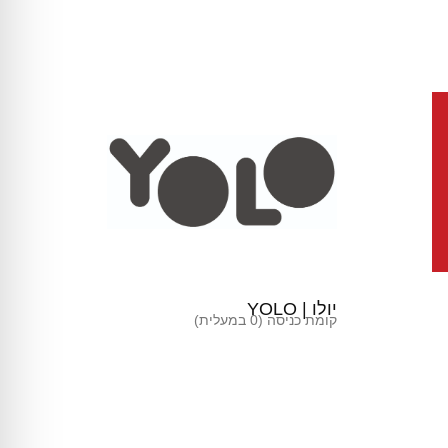
יולו | YOLO
קומת כניסה (0 במעלית)