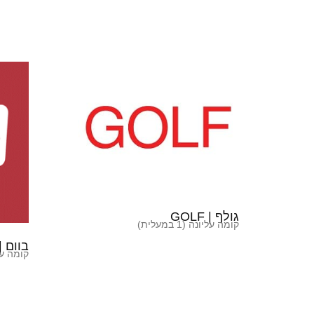
גולף | GOLF
קומה עליונה (1 במעלית)
בוום | OOOM
קומה עליונה 