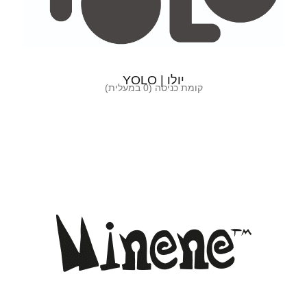
יולו | YOLO
קומת כניסה (0 במעלית)