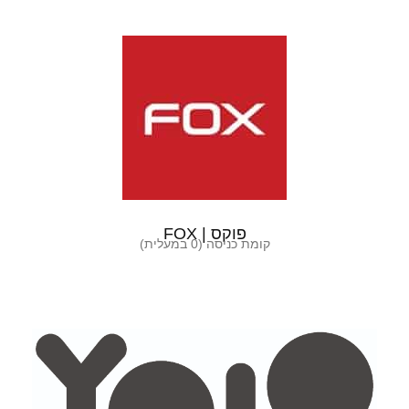
פוקס | FOX
קומת כניסה (0 במעלית)