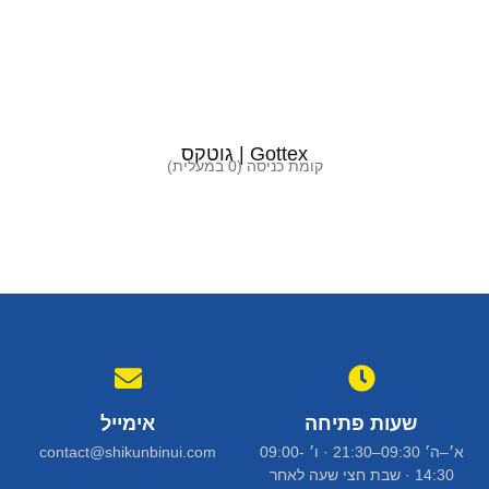
Gottex | גוטקס
קומת כניסה (0 במעלית)
שעות פתיחה
אימייל
א׳–ה׳ 09:30–21:30 · ו׳ 09:00-
contact@shikunbinui.com
14:30 · שבת חצי שעה לאחר