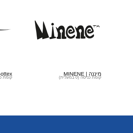
מיננה | MINENE
Gottex | גו
קומת כניסה (0 במעלית)
קומת כניסה 