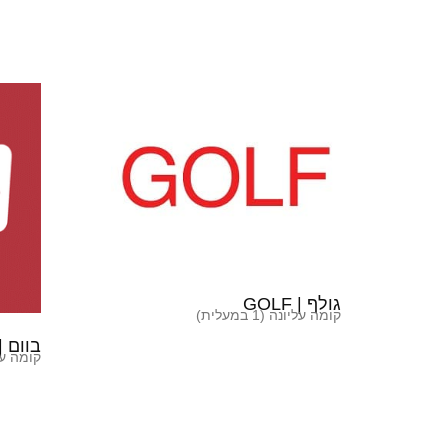
גולף | GOLF
קומה עליונה (1 במעלית)
בוום | OOOM
קומה עליונה 