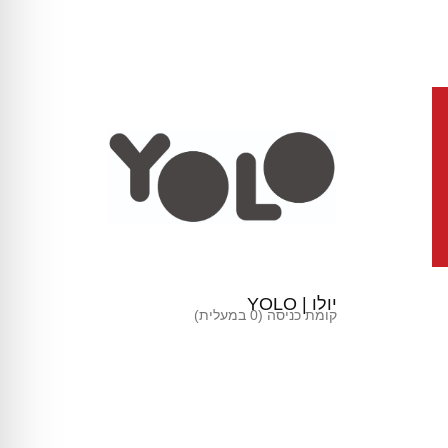
יולו | YOLO
קומת כניסה (0 במעלית)