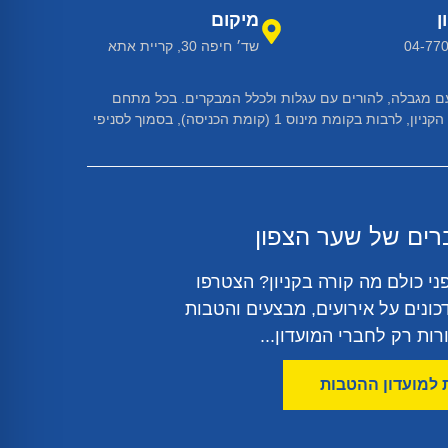
ן
מיקום
04-77
שד׳ חיפה 30, קריית אתא
ת עם מגבלה, להורים עם עגלות ולכלל המבקרים. בכל מתחם
שירותים בקניון קיימים תאי שירותים נגישים בהתאם לדרישות הנגישות. בנוסף, בקניון פועלות מעליות נגישות הממוקמות בסמיכות לכניסות הקניון, לרבות בקומת מינוס 1 (קומת הכניסה), בסמוך לסניפי
רים של שער הצפון
ני כולם מה קורה בקניון? הצטרפו
כונים על אירועים, מבצעים והטבות
ות רק לחברי המועדון...
למועדון ההטבות