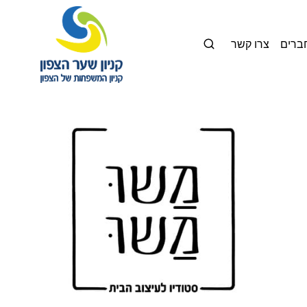
חברים
צרו קשר
קניון
המשפחות
של
הצפון
\
שער
הצפון