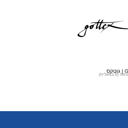
טקס
(0 במעלית)