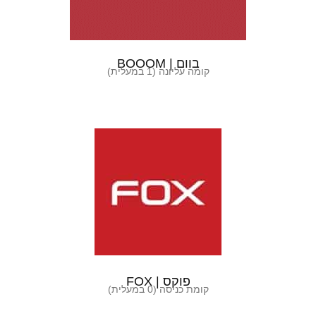
בוום | BOOOM
קומה עליונה (1 במעלית)
פוקס | FOX
קומת כניסה (0 במעלית)