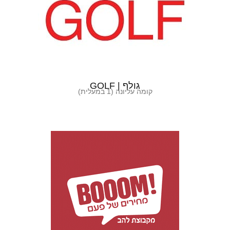
גולף | GOLF
קומה עליונה (1 במעלית)