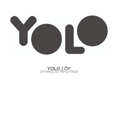
יולו | YOLO
קומת כניסה (0 במעלית)